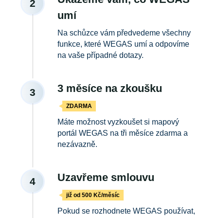
2
umí
Na schůzce vám předvedeme všechny
funkce, které WEGAS umí a odpovíme
na vaše případné dotazy.
3 měsíce na zkoušku
3
ZDARMA
Máte možnost vyzkoušet si mapový
portál WEGAS na tři měsíce zdarma a
nezávazně.
Uzavřeme smlouvu
4
již od 500 Kč/měsíc
Pokud se rozhodnete WEGAS používat,